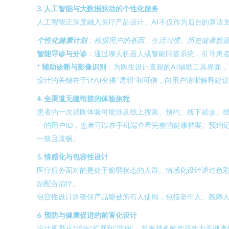
3. 人工智能与大数据驱动的个性化服务
人工智能正深度融入医疗产品设计。AI不仅作为后台的算法
个性化健康计划
：根据用户的基因、生活习惯、历史健康数据
智能导诊与分诊
：通过聊天机器人或智能问答系统，引导患
*
辅助诊断与影像识别
：为医生设计直观的AI辅助工具界面
设计的关键在于让AI变得“透明”和可信，向用户清晰解释建议
4. 全渠道无缝衔接的体验旅程
患者的一次就医体验可能涉及线上搜索、预约、线下就诊、
一的用户ID，患者可以在手机端查看完整的健康档案、预约
一致且流畅。
5. 情感化与包容性设计
医疗服务面对的是处于脆弱状态的人群。情感化设计通过色
励配合治疗。
包容性设计则确保产品能被所有人使用，包括老年人、残障
6. 预防与健康促进的前置化设计
设计视野从“治病”扩展到“防病”。越来越多的产品致力于