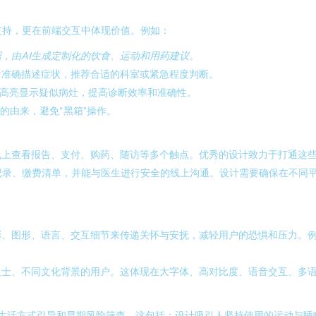
支持，更在前端交互中体现价值。例如：
，由AI生成定制化的饮食、运动和用药建议。
者准确描述症状，推荐合适的科室或紧急程度判断。
，高亮显示疑似病灶，提高诊断效率和准确性。
的由来，避免“黑箱”操作。
线上查看报告、支付、购药、随访等多个触点。优秀的设计致力于打通这
记录、缴费清单，并能与医生进行安全的线上沟通。设计需要确保在不同平
彩、图形、语言、交互细节来传递关怀与安抚，减轻用户的恐惧和压力。
人士、不同文化背景的用户。这体现在大字体、高对比度、语音交互、多
健康生活方式引导和早期风险筛查。这包括：设计吸引人坚持使用的运动与睡